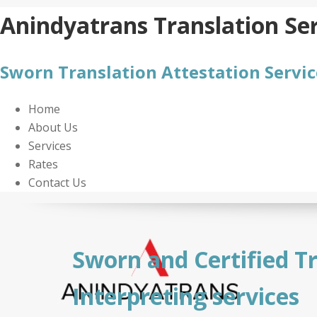
Skip
Anindyatrans Translation Ser
to
content
Sworn Translation Attestation Servic
Home
About Us
Services
Rates
Contact Us
Sworn and Certified T
Interpreting services