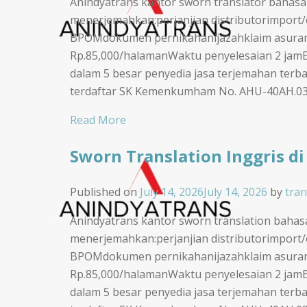
Anindyatrans kantor sworn translator bahasa I
menerjemahkan:perjanjian distributorimport
BPOMdokumen pernikahanijazahklaim asuran
Rp.85,000/halamanWaktu penyelesaian 2 jam
dalam 5 besar penyedia jasa terjemahan terbai
terdaftar SK Kemenkumham No. AHU-40AH.03.0
Read More
Sworn Translation Inggris di
Published on
July 14, 2026
July 14, 2026
by
tran
Anindyatrans kantor sworn translation bahasa 
menerjemahkan:perjanjian distributorimport
BPOMdokumen pernikahanijazahklaim asuran
Rp.85,000/halamanWaktu penyelesaian 2 jam
dalam 5 besar penyedia jasa terjemahan terbai