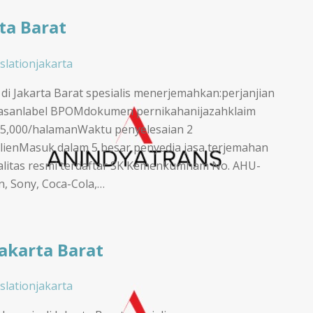
ta Barat
slationjakarta
 di Jakarta Barat spesialis menerjemahkan:perjanjian
emasanlabel BPOMdokumen pernikahanijazahklaim
85,000/halamanWaktu penyelesaian 2
lienMasuk dalam 5 besar penyedia jasa terjemahan
egalitas resmi terdaftar SK Kemenkumham No. AHU-
n, Sony, Coca-Cola,…
Jakarta Barat
slationjakarta