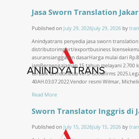
Jasa Sworn Translation Jakar
Published on
July 29, 2026
July 29, 2026
by
tran
Anindyatrans penyedia jasa sworn translation
distributorimport/exportbusiness licensek
asuransianggaran dasarHarga mulai dari Rp.
jamBerpengalaman 15 tahun melayani 2.700 k
terbaik di Indonesia versi Goodfirms 2025.L
40AH.03.07.2022.Vendor resmi Wilmar, Micheli
Read More
Sworn Translator Inggris di 
Published on
July 15, 2026
July 15, 2026
by
tran