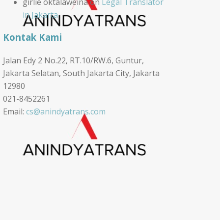
girlie oktalaweina
on
Legal Translator
in Jakarta
Kontak Kami
Jalan Edy 2 No.22, RT.10/RW.6, Guntur,
Jakarta Selatan, South Jakarta City, Jakarta
12980
021-8452261
Email:
cs@anindyatrans.com