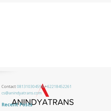
Contact
081310304594
+
62218452261
cs@anindyatrans.com
Recent Posts