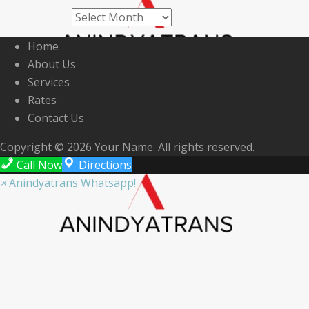
Archives
Home
About Us
Services
Rates
Contact Us
Copyright © 2026 Your Name. All rights reserved.
Call Now
Directions
×
Anindyatrans Whatsapp!