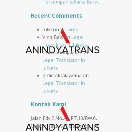
Tersumpah Jakarta Barat
Recent Comments
Julie
on
Services
Vinit Bais
on
Legal
Translator in Jakarta
translationjakarta
on
Legal Translator in
Jakarta
girlie oktalaweina
on
Legal Translator in
Jakarta
Kontak Kami
Jalan Edy 2 No.22, RT.10/RW.6,
Guntur, Jakarta Selatan, South