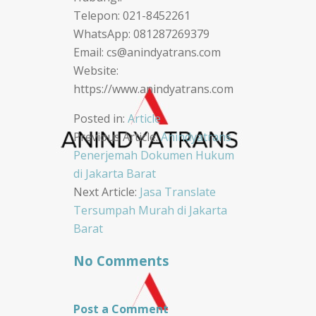
Telepon: 021-8452261
WhatsApp: 081287269379
Email: cs@anindyatrans.com
Website:
https://www.anindyatrans.com
Posted in:
Article
Post
Previous Article:
Anindyatrans
Penerjemah Dokumen Hukum
navigation
di Jakarta Barat
Next Article:
Jasa Translate
Tersumpah Murah di Jakarta
Barat
No Comments
Post a Comment