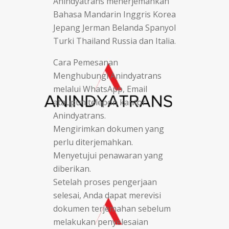
Anindyatrans menerjemahkan
Bahasa Mandarin Inggris Korea
Jepang Jerman Belanda Spanyol
Turki Thailand Russia dan Italia.
Cara Pemesanan
Menghubungi Anindyatrans
melalui WhatsApp, Email
ataupun telepon kantor
Anindyatrans.
Mengirimkan dokumen yang
perlu diterjemahkan.
Menyetujui penawaran yang
diberikan.
Setelah proses pengerjaan
selesai, Anda dapat merevisi
dokumen terjemahan sebelum
melakukan penyelesaian