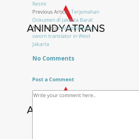
Resmi
Post
Previous Article:
Terjemahan
Dokumen di Jakarta Barat
navigation
Next Article:
Anindyatrans a
sworn translator in West
Jakarta
No Comments
Post a Comment