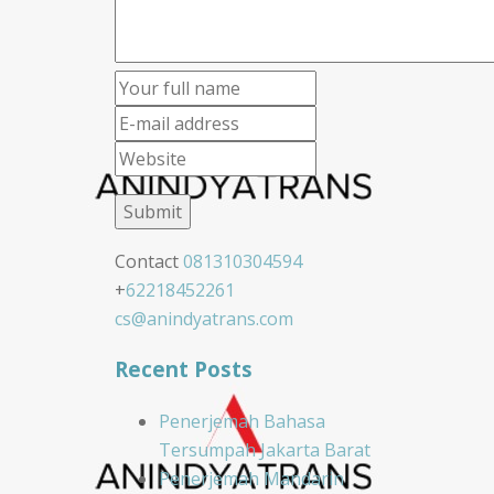
Contact
081310304594
+
62218452261
cs@anindyatrans.com
Recent Posts
Penerjemah Bahasa
Tersumpah Jakarta Barat
Penerjemah Mandarin