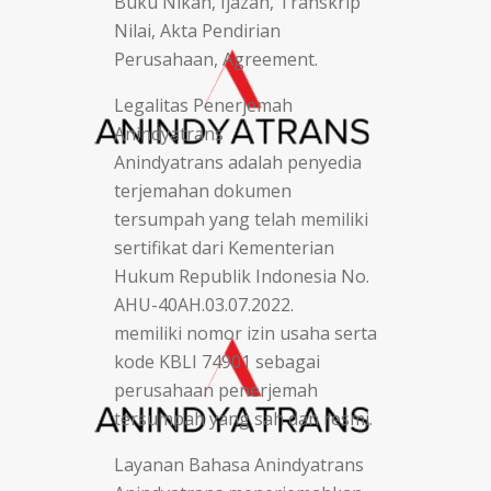
Buku Nikah, Ijazah, Transkrip
Nilai, Akta Pendirian
Perusahaan, Agreement.
Legalitas Penerjemah
Anindyatrans
Anindyatrans adalah penyedia
terjemahan dokumen
tersumpah yang telah memiliki
sertifikat dari Kementerian
Hukum Republik Indonesia No.
AHU-40AH.03.07.2022.
memiliki nomor izin usaha serta
kode KBLI 74901 sebagai
perusahaan penerjemah
tersumpah yang sah dan resmi.
Layanan Bahasa Anindyatrans