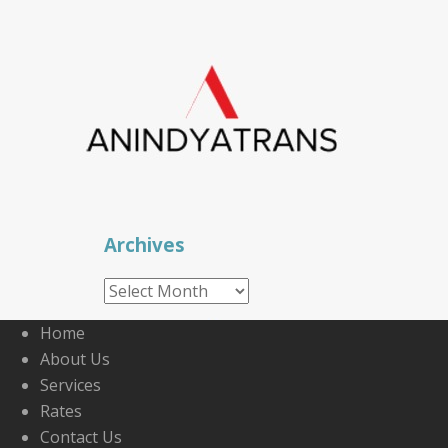
Archives
Archives
Home
About Us
Services
Rates
Contact Us