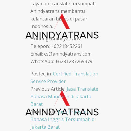
Layanan translate tersumpah
Anindyatrans membantu
kelancaran bisnis di pasar
Indonesia.
Hubungi Anindyatrans:
Telepon: +62218452261
Email: cs@anindyatrans.com
WhatsApp: +6281287269379
Posted in:
Certified Translation
Service Provider
Post
Previous Article:
Jasa Translate
Bahasa Mandarin di Jakarta
navigation
Barat
Next Article:
Jasa Translate
Bahasa Inggris Tersumpah di
Jakarta Barat