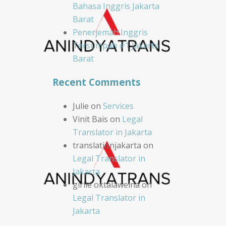
Bahasa Inggris Jakarta
Barat
Penerjemah Inggris
Tersumpah #1 Jakarta
Barat
Recent Comments
Julie
on
Services
Vinit Bais
on
Legal
Translator in Jakarta
translationjakarta
on
Legal Translator in
Jakarta
girlie oktalaweina
on
Legal Translator in
Jakarta