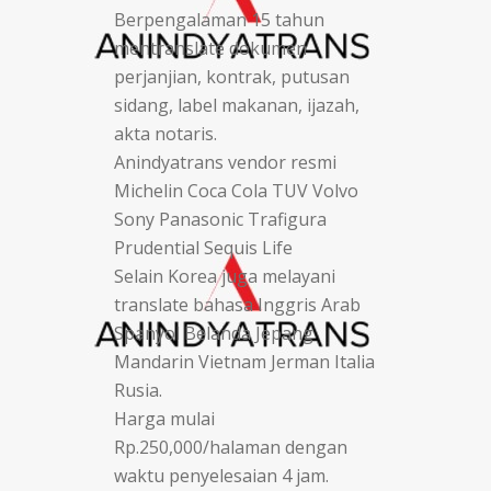
Berpengalaman 15 tahun
mentranslate dokumen
perjanjian, kontrak, putusan
sidang, label makanan, ijazah,
akta notaris.
Anindyatrans vendor resmi
Michelin Coca Cola TUV Volvo
Sony Panasonic Trafigura
Prudential Sequis Life
Selain Korea juga melayani
translate bahasa Inggris Arab
Spanyol Belanda Jepang
Mandarin Vietnam Jerman Italia
Rusia.
Harga mulai
Rp.250,000/halaman dengan
waktu penyelesaian 4 jam.