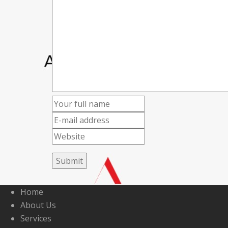
Home
About Us
Services