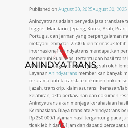
Published on
August 30, 2025
August 30, 2025
Anindyatrans adalah penyedia jasa translate 
Inggris, Mandarin, Jepang, Korea, Arab, Prancis
Portugis, dan Jerman yang berpengalaman me
melayani lebih dari 2.700 klien termasuk leb
internasional. Anindyatrans mendapatkan pen
memenuhi kualifikasi tertentu dan hasil tran
diterima sebagai dokumen yang sah oleh lemb
Layanan
Anindyatrans
memberikan banyak man
terutama untuk translate dokumen hukum seper
ijazah, transkrip, klaim asuransi, kemasan/l
kelahiran, akta perkawinan dan dokumen res
Anindyatrans akan menjaga kerahasiaan hasil
Kerahasiaan. Biaya translate Anindyatrans be
Rp.250.000/halaman hasil tergantung pada j
tidak lebih dari 24 jam dan dapat dipercepat 