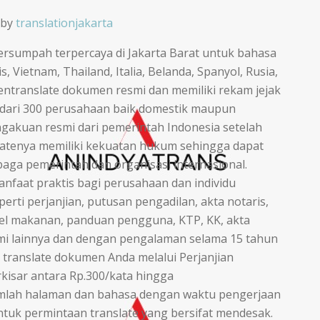
by
translationjakarta
tersumpah terpercaya di Jakarta Barat untuk bahasa
, Vietnam, Thailand, Italia, Belanda, Spanyol, Rusia,
ntranslate dokumen resmi dan memiliki rekam jejak
ih dari 300 perusahaan baik domestik maupun
gakuan resmi dari pemerintah Indonesia setelah
slatenya memiliki kekuatan hukum sehingga dapat
aga pemerintah dan organisasi internasional.
faat praktis bagi perusahaan dan individu
ti perjanjian, putusan pengadilan, akta notaris,
abel makanan, panduan pengguna, KTP, KK, akta
mi lainnya dan dengan pengalaman selama 15 tahun
 translate dokumen Anda melalui Perjanjian
rkisar antara Rp.300/kata hingga
umlah halaman dan bahasa dengan waktu pengerjaan
untuk permintaan translate yang bersifat mendesak.