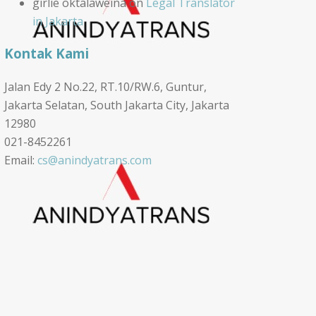
girlie oktalaweina
on
Legal Translator
in Jakarta
Kontak Kami
Jalan Edy 2 No.22, RT.10/RW.6, Guntur,
Jakarta Selatan, South Jakarta City, Jakarta
12980
021-8452261
Email:
cs@anindyatrans.com