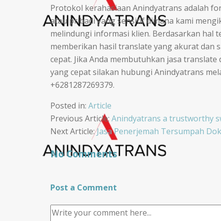
Protokol kerahasiaan Anindyatrans adalah fo
atau pribadi yang sensitif dimana kami mengi
melindungi informasi klien. Berdasarkan hal 
memberikan hasil translate yang akurat dan
cepat. Jika Anda membutuhkan jasa translate 
yang cepat silakan hubungi Anindyatrans mel
+6281287269379.
Posted in:
Article
Post
Previous Article:
Anindyatrans a trustworthy s
Next Article:
Jasa Penerjemah Tersumpah Dok
navigation
No Comments
Post a Comment