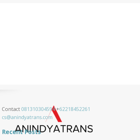
Contact
081310304594
+
62218452261
cs@anindyatrans.com
Recent Posts