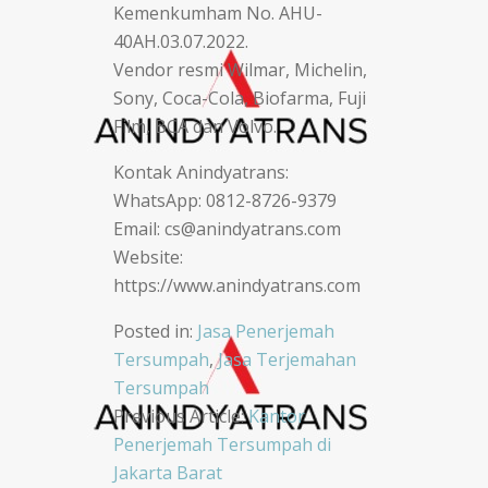
Kemenkumham No. AHU-
40AH.03.07.2022.
Vendor resmi Wilmar, Michelin,
Sony, Coca-Cola, Biofarma, Fuji
Film, BCA dan Volvo.
Kontak Anindyatrans:
WhatsApp: 0812-8726-9379
Email: cs@anindyatrans.com
Website:
https://www.anindyatrans.com
Posted in:
Jasa Penerjemah
Tersumpah
,
Jasa Terjemahan
Tersumpah
Post
Previous Article:
Kantor
Penerjemah Tersumpah di
navigation
Jakarta Barat