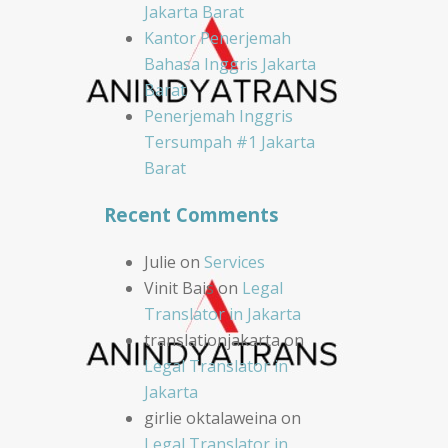
Jakarta Barat
Kantor Penerjemah
Bahasa Inggris Jakarta
Barat
Penerjemah Inggris
Tersumpah #1 Jakarta
Barat
Recent Comments
Julie
on
Services
Vinit Bais
on
Legal
Translator in Jakarta
translationjakarta
on
Legal Translator in
Jakarta
girlie oktalaweina
on
Legal Translator in