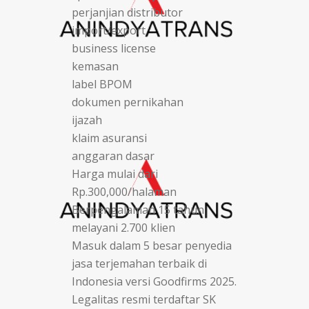
perjanjian distributor
import/export
business license
kemasan
label BPOM
dokumen pernikahan
ijazah
klaim asuransi
anggaran dasar
Harga mulai dari
Rp.300,000/halaman
Berpengalaman 15 tahun
melayani 2.700 klien
Masuk dalam 5 besar penyedia
jasa terjemahan terbaik di
Indonesia versi Goodfirms 2025.
Legalitas resmi terdaftar SK