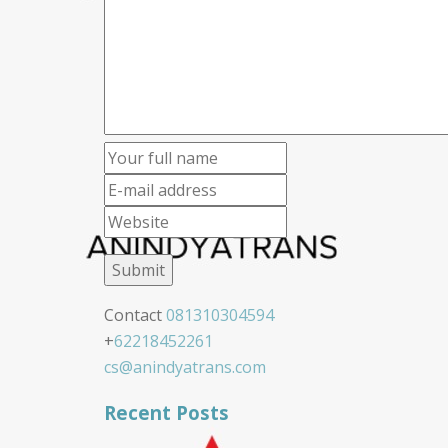
Contact
081310304594
+
62218452261
cs@anindyatrans.com
Recent Posts