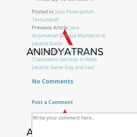
Posted in:
Jasa Penerjemah
Tersumpah
Post
Previous Article:
Jasa
terjemahan bahasa Mandarin di
navigation
Jakarta Barat
Next Article:
Urgent Sworn
Translation Services in West
Jakarta: Same-Day and Fast
No Comments
Post a Comment