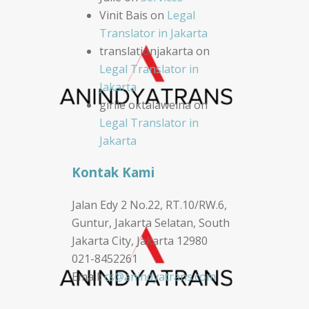
Vinit Bais
on
Legal
Translator in Jakarta
translationjakarta
on
Legal Translator in
Jakarta
girlie oktalaweina
on
Legal Translator in
Jakarta
Kontak Kami
Jalan Edy 2 No.22, RT.10/RW.6,
Guntur, Jakarta Selatan, South
Jakarta City, Jakarta 12980
021-8452261
Email:
cs@anindyatrans.com