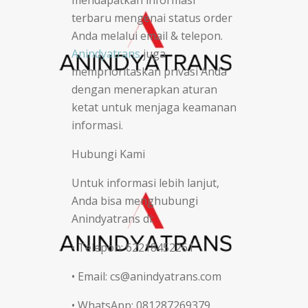
terbaru mengenai status order
Anda melalui email & telepon.
Anindyatrans
juga
memprioritaskan privasi Anda
dengan menerapkan aturan
ketat untuk menjaga keamanan
informasi.
Hubungi Kami
Untuk informasi lebih lanjut,
Anda bisa menghubungi
Anindyatrans di:
• Telepon: 62218452261
• Email: cs@anindyatrans.com
• WhatsApp: 081287269379