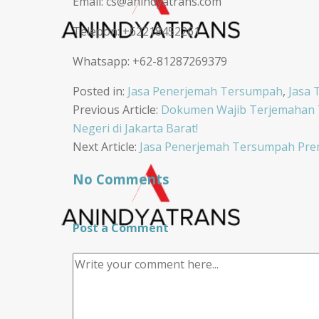
Email: cs@anindyatrans.com
Telepon: +62218452261
Whatsapp: +62-81287269379
Posted in:
Jasa Penerjemah Tersumpah
,
Jasa
Post
Previous Article:
Dokumen Wajib Terjemahan Te
Negeri di Jakarta Barat!
navigation
Next Article:
Jasa Penerjemah Tersumpah Prem
No Comments
Post a Comment