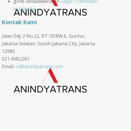
girlie oktalaweina
on
Legal Translator
in Jakarta
Kontak Kami
Jalan Edy 2 No.22, RT.10/RW.6, Guntur,
Jakarta Selatan, South Jakarta City, Jakarta
12980
021-8452261
Email:
cs@anindyatrans.com