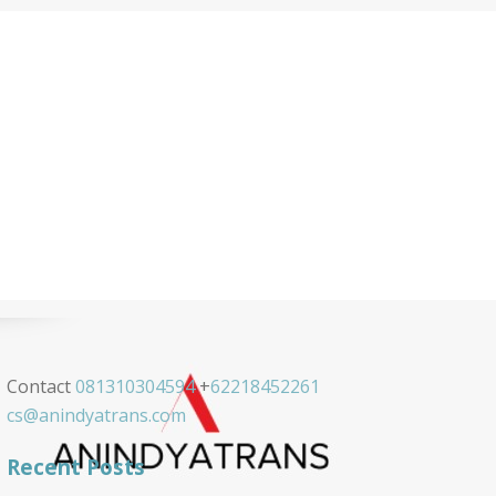
Contact
081310304594
+
62218452261
cs@anindyatrans.com
Recent Posts