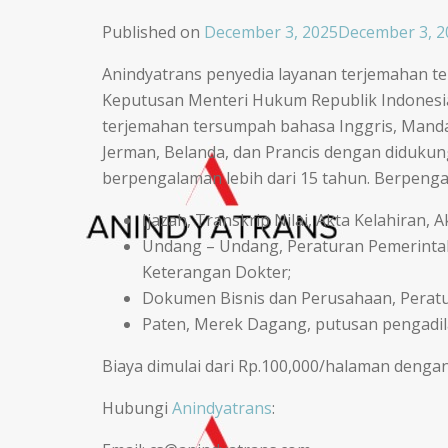
Published on
December 3, 2025
December 3, 2
Anindyatrans penyedia layanan terjemahan te
Keputusan Menteri Hukum Republik Indonesia
terjemahan tersumpah bahasa Inggris, Mandari
Jerman, Belanda, dan Prancis dengan diduku
berpengalaman lebih dari 15 tahun. Berpen
Ijazah, Transkrip Nilai, Akta Kelahiran,
Undang – Undang, Peraturan Pemerintah,
Keterangan Dokter;
Dokumen Bisnis dan Perusahaan, Peratu
Paten, Merek Dagang, putusan pengadil
Biaya dimulai dari Rp.100,000/halaman dengan
Hubungi
Anindyatrans
: