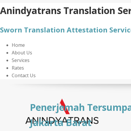
Skip
Anindyatrans Translation Ser
to
content
Sworn Translation Attestation Servic
Home
About Us
Services
Rates
Contact Us
Penerjemah Tersump
Jakarta Barat