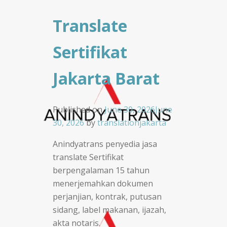
Translate
Sertifikat
Jakarta Barat
Published on
June 30, 2026
June
30, 2026
by
translationjakarta
Anindyatrans penyedia jasa
translate Sertifikat
berpengalaman 15 tahun
menerjemahkan dokumen
perjanjian, kontrak, putusan
sidang, label makanan, ijazah,
akta notaris.