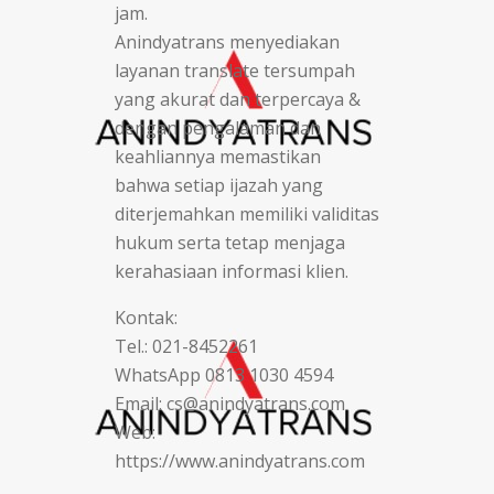
jam.
Anindyatrans menyediakan
layanan translate tersumpah
yang akurat dan terpercaya &
dengan pengalaman dan
keahliannya memastikan
bahwa setiap ijazah yang
diterjemahkan memiliki validitas
hukum serta tetap menjaga
kerahasiaan informasi klien.
Kontak:
Tel.: 021-8452261
WhatsApp 0813 1030 4594
Email: cs@anindyatrans.com
Web:
https://www.anindyatrans.com