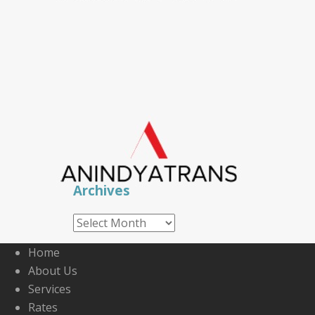
Archives
Archives
Home
About Us
Services
Rates