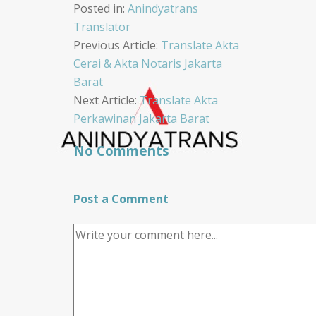
Posted in:
Anindyatrans
Translator
Post
Previous Article:
Translate Akta
Cerai & Akta Notaris Jakarta
navigation
Barat
Next Article:
Translate Akta
Perkawinan Jakarta Barat
No Comments
Post a Comment