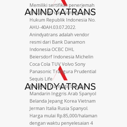
Memiliki sertifikat penerjemah
tersumpah dari Kementerian
Hukum Republik Indonesia No.
AHU-40AH.03.07.2022.
Anindyatrans adalah vendor
resmi dari Bank Danamon
Indonesia OCBC DHL
Beiersdorf Indonesia Michelin
Coca Cola TUV Volvo Sony
Panasonic Trafigura Prudential
Sequis Life
Melayani translate bahasa
Mandarin Inggris Arab Spanyol
Belanda Jepang Korea Vietnam
Jerman Italia Rusia Spanyol.
Harga mulai Rp.85,000/halaman
dengan waktu penyelesaian 4