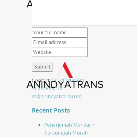
Contact
081310304594
+
62218452261
cs@anindyatrans.com
Recent Posts
Penerjemah Mandarin
Tersumpah Murah