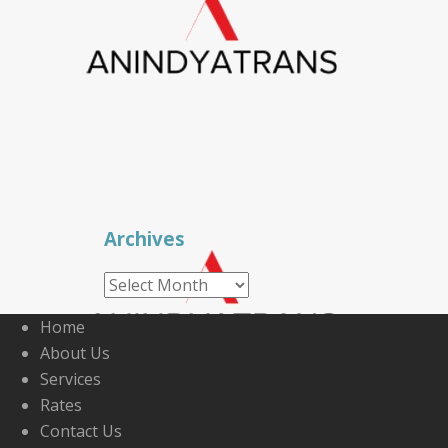
Archives
Archives
Home
About Us
Services
Rates
Contact Us