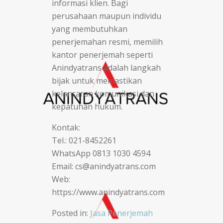
informasi klien. Bagi
perusahaan maupun individu
yang membutuhkan
penerjemahan resmi, memilih
kantor penerjemah seperti
Anindyatrans adalah langkah
bijak untuk memastikan
kelancaran komunikasi dan
kepatuhan hukum.
Kontak:
Tel.: 021-8452261
WhatsApp 0813 1030 4594
Email: cs@anindyatrans.com
Web:
https://www.anindyatrans.com
Posted in:
Jasa Penerjemah