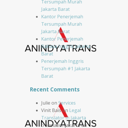
Tersumpah Murah
Jakarta Barat
Kantor Penerjemah
Tersumpah Murah
Jakarta Barat
Kantor Penerjemah
Bahasa Inggris Jakarta
Barat
Penerjemah Inggris
Tersumpah #1 Jakarta
Barat
Recent Comments
Julie
on
Services
Vinit Bais
on
Legal
Translator in Jakarta
translationjakarta
on