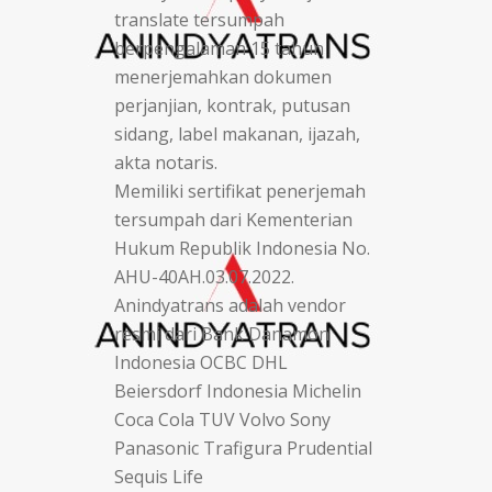
translate tersumpah
berpengalaman 15 tahun
menerjemahkan dokumen
perjanjian, kontrak, putusan
sidang, label makanan, ijazah,
akta notaris.
Memiliki sertifikat penerjemah
tersumpah dari Kementerian
Hukum Republik Indonesia No.
AHU-40AH.03.07.2022.
Anindyatrans adalah vendor
resmi dari Bank Danamon
Indonesia OCBC DHL
Beiersdorf Indonesia Michelin
Coca Cola TUV Volvo Sony
Panasonic Trafigura Prudential
Sequis Life