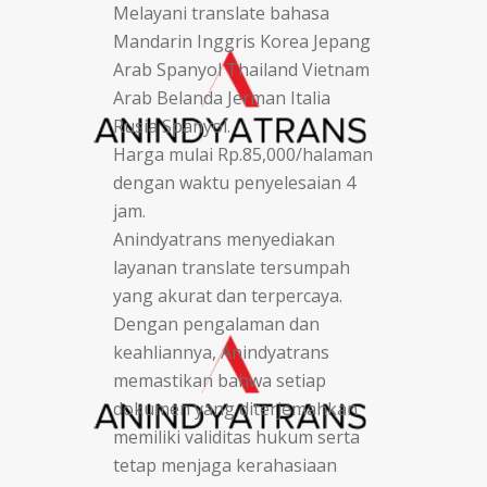
Melayani translate bahasa
Mandarin Inggris Korea Jepang
Arab Spanyol Thailand Vietnam
Arab Belanda Jerman Italia
Rusia Spanyol.
Harga mulai Rp.85,000/halaman
dengan waktu penyelesaian 4
jam.
Anindyatrans menyediakan
layanan translate tersumpah
yang akurat dan terpercaya.
Dengan pengalaman dan
keahliannya, Anindyatrans
memastikan bahwa setiap
dokumen yang diterjemahkan
memiliki validitas hukum serta
tetap menjaga kerahasiaan