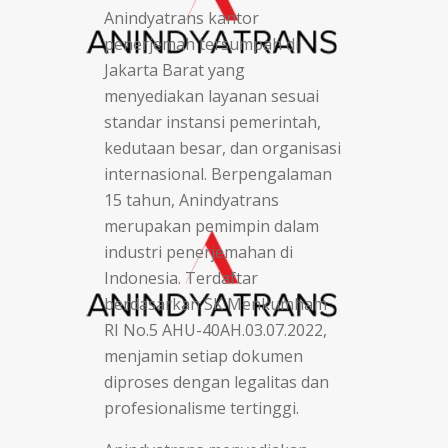
Anindyatrans kantor
penerjemah tersumpah di
Jakarta Barat yang
menyediakan layanan sesuai
standar instansi pemerintah,
kedutaan besar, dan organisasi
internasional. Berpengalaman
15 tahun, Anindyatrans
merupakan pemimpin dalam
industri penerjemahan di
Indonesia. Terdaftar
berdasarkan SK Menkumham
RI No.5 AHU-40AH.03.07.2022,
menjamin setiap dokumen
diproses dengan legalitas dan
profesionalisme tertinggi.