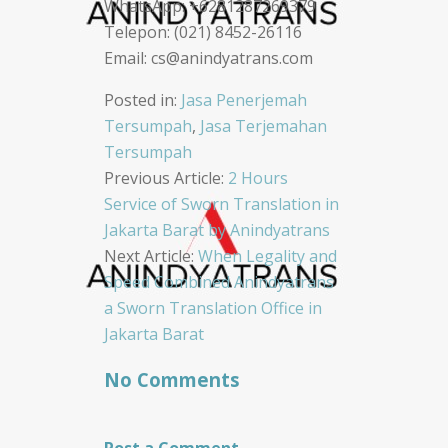
WhatsApp: +6281287269379
Telepon: (021) 8452-26116
Email: cs@anindyatrans.com
Posted in:
Jasa Penerjemah
Tersumpah
,
Jasa Terjemahan
Tersumpah
Post
Previous Article:
2 Hours
Service of Sworn Translation in
navigation
Jakarta Barat by Anindyatrans
Next Article:
When Legality and
Speed Combined Anindyatrans
a Sworn Translation Office in
Jakarta Barat
No Comments