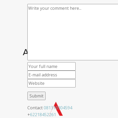
Contact
081310304594
+
62218452261