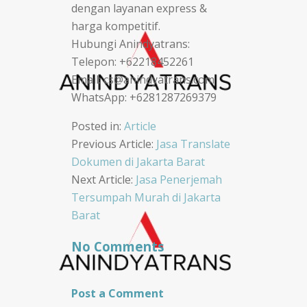
dengan layanan express &
harga kompetitif.
Hubungi Anindyatrans:
Telepon: +62218452261
Email: cs@anindyatrans.com
WhatsApp: +6281287269379
Posted in:
Article
Post
Previous Article:
Jasa Translate
Dokumen di Jakarta Barat
navigation
Next Article:
Jasa Penerjemah
Tersumpah Murah di Jakarta
Barat
No Comments
Post a Comment