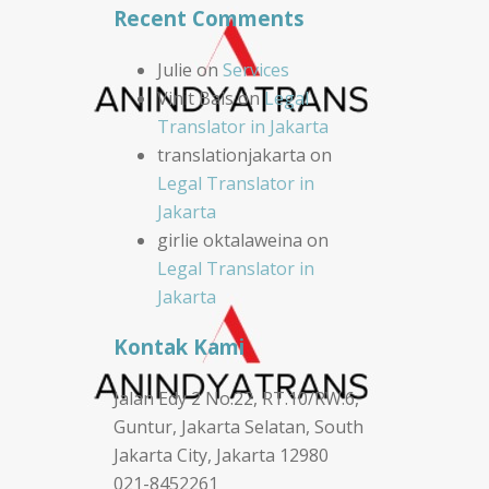
Recent Comments
Julie
on
Services
Vinit Bais
on
Legal
Translator in Jakarta
translationjakarta
on
Legal Translator in
Jakarta
girlie oktalaweina
on
Legal Translator in
Jakarta
Kontak Kami
Jalan Edy 2 No.22, RT.10/RW.6,
Guntur, Jakarta Selatan, South
Jakarta City, Jakarta 12980
021-8452261