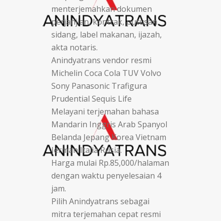
menterjemahkan dokumen
perjanjian, kontrak, putusan
sidang, label makanan, ijazah,
akta notaris.
Anindyatrans vendor resmi
Michelin Coca Cola TUV Volvo
Sony Panasonic Trafigura
Prudential Sequis Life
Melayani terjemahan bahasa
Mandarin Inggris Arab Spanyol
Belanda Jepang Korea Vietnam
Jerman Italia Rusia.
Harga mulai Rp.85,000/halaman
dengan waktu penyelesaian 4
jam.
Pilih Anindyatrans sebagai
mitra terjemahan cepat resmi