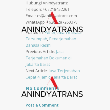
Hubungi Anindyatrans:
Telepon: +62218452261
Email: cs@anindyatrans.com
WhatsApp: +6281287269379
Posted in:
Penerjemah Bahasa
Tersumpah
,
Penerjemahan
Bahasa Resmi
Post
Previous Article:
Jasa
Terjemahan Dokumen di
navigation
Jakarta Barat
Next Article:
Jasa Terjemahan
Cepat 4 Jam di Jakarta Barat
No Comments
Post a Comment