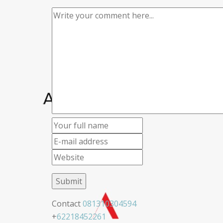
Contact
081310304594
+
62218452261