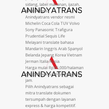
sidang, label makanan, ijazah,
akta notaris.
Anindyatrans vendor resmi
Michelin Coca Cola TUV Volvo
Sony Panasonic Trafigura
Prudential Sequis Life
Melayani translate bahasa
Mandarin Inggris Arab Spanyol
Belanda Jepang Korea Vietnam
Jerman Italia Rusia.
Harga mulai Rp.85,000/halaman
dengan waktu penyelesaian 4
jam.
Pilih Anindyatrans sebagai
mitra translate dokumen
tersumpah dengan layanan
express & harga kompetitif.